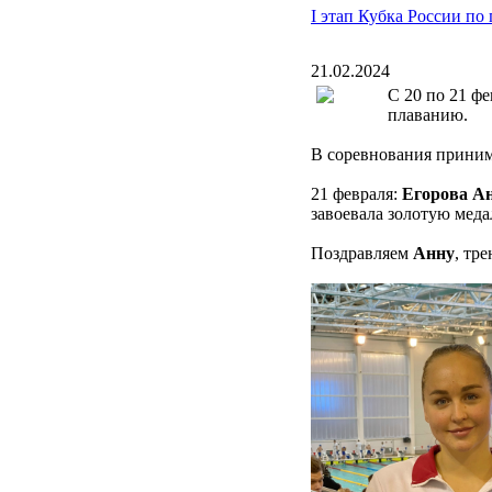
I этап Кубка России по
21.02.2024
С 20 по 21 ф
плаванию.
В соревнования приним
21 февраля:
Егорова А
завоевала золотую меда
Поздравляем
Анну
, тр