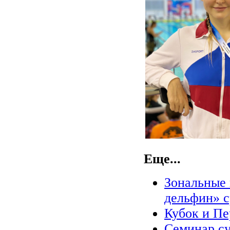
Еще...
Зональные 
дельфин» 
Кубок и П
Семинар су