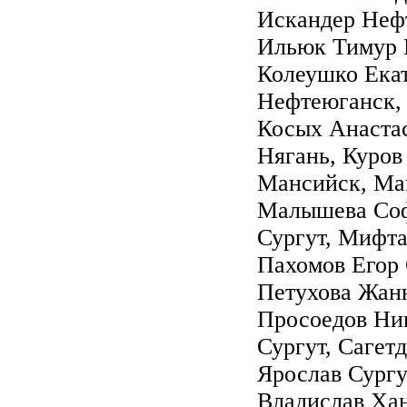
Искандер Неф
Ильюк Тимур Ю
Колеушко Екат
Нефтеюганск,
Косых Анаста
Нягань, Куров
Мансийск, Ма
Малышева Соф
Сургут, Мифта
Пахомов Егор 
Петухова Жанн
Просоедов Ни
Сургут, Сагет
Ярослав Сургу
Владислав Ха