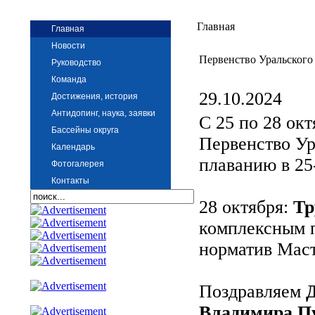
Главная
Главная
Новости
Первенство Уральского
Руководство
Команда
29.10.2024
Достижения, история
Антидопинг, наука, заявки
С 25 по 28 ок
Бассейны округа
Первенство Ур
Календарь
плаванию в 25
Фотогалерея
Контакты
28 октября:
Тр
комплексным п
норматив Маст
Поздравляем
Владимира П