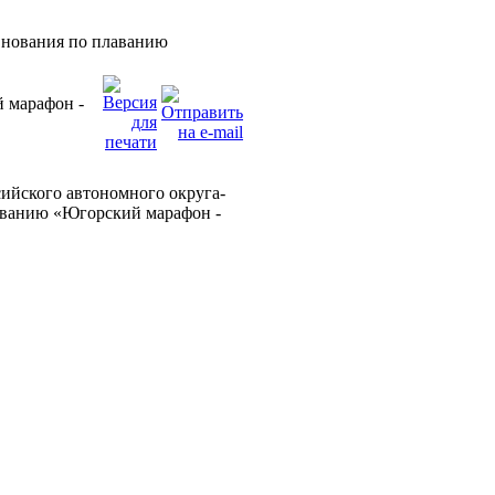
внования по плаванию
 марафон -
сийского автономного округа-
аванию «Югорский марафон -