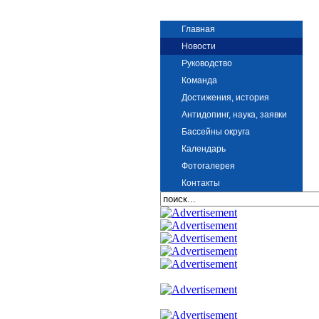
Главная
Новости
Руководство
Команда
Достижения, история
Антидопинг, наука, заявки
Бассейны округа
Календарь
Фотогалерея
Контакты