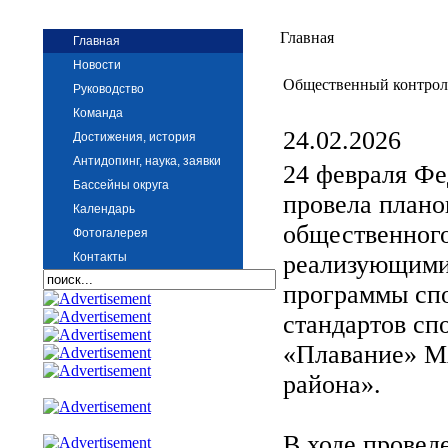
Главная
Главная
Новости
Общественный контрол
Руководство
Команда
24.02.2026
Достижения, история
Антидопинг, наука, заявки
24 февраля Фе
Бассейны округа
провела плано
Календарь
общественного
Фотогалерея
Контакты
реализующими
программы сп
стандартов сп
«Плавание» М
района».
В ходе провед