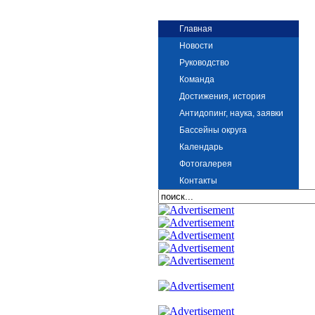
Главная
Новости
Руководство
Команда
Достижения, история
Антидопинг, наука, заявки
Бассейны округа
Календарь
Фотогалерея
Контакты