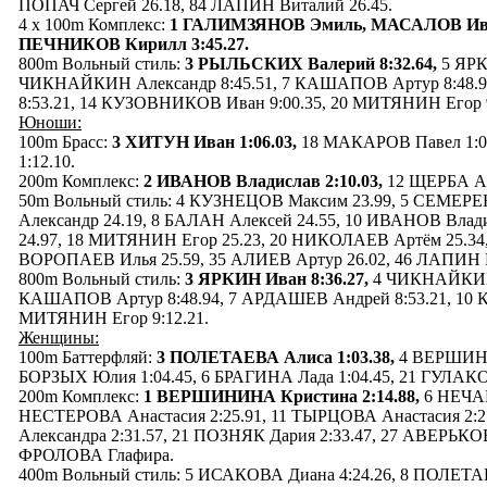
ПОПАЧ Сергей 26.18, 84 ЛАПИН Виталий 26.45.
4 x 100m Комплекс:
1 ГАЛИМЗЯНОВ Эмиль, МАСАЛОВ Ив
ПЕЧНИКОВ Кирилл 3:45.27.
800m Вольный стиль:
3 РЫЛЬСКИХ Валерий 8:32.64,
5 ЯРК
ЧИКНАЙКИН Александр 8:45.51, 7 КАШАПОВ Артур 8:48.
8:53.21, 14 КУЗОВНИКОВ Иван 9:00.35, 20 МИТЯНИН Егор 9
Юноши:
100m Брасс:
3 ХИТУН Иван 1:06.03,
18 МАКАРОВ Павел 1:0
1:12.10.
200m Комплекс:
2 ИВАНОВ Владислав 2:10.03,
12 ЩЕРБА Але
50m Вольный стиль: 4 КУЗНЕЦОВ Максим 23.99, 5 СЕМЕР
Александр 24.19, 8 БАЛАН Алексей 24.55, 10 ИВАНОВ Влад
24.97, 18 МИТЯНИН Егор 25.23, 20 НИКОЛАЕВ Артём 25.34,
ВОРОПАЕВ Илья 25.59, 35 АЛИЕВ Артур 26.02, 46 ЛАПИН В
800m Вольный стиль:
3 ЯРКИН Иван 8:36.27,
4 ЧИКНАЙКИН А
КАШАПОВ Артур 8:48.94, 7 АРДАШЕВ Андрей 8:53.21, 10 
МИТЯНИН Егор 9:12.21.
Женщины:
100m Баттерфляй:
3 ПОЛЕТАЕВА Алиса 1:03.38,
4 ВЕРШИНИН
БОРЗЫХ Юлия 1:04.45, 6 БРАГИНА Лада 1:04.45, 21 ГУЛАКО
200m Комплекс:
1 ВЕРШИНИНА Кристина 2:14.88,
6 НЕЧАЕ
НЕСТЕРОВА Анастасия 2:25.91, 11 ТЫРЦОВА Анастасия 2:
Александра 2:31.57, 21 ПОЗНЯК Дария 2:33.47, 27 АВЕРЬКО
ФРОЛОВА Глафира.
400m Вольный стиль: 5 ИСАКОВА Диана 4:24.26, 8 ПОЛЕТА