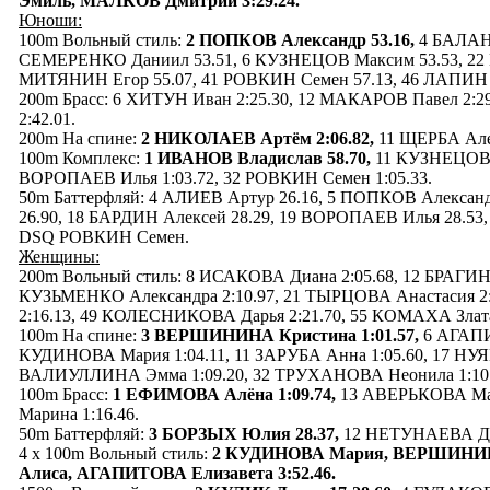
Эмиль, МАЛКОВ Дмитрий 3:29.24.
Юноши:
100m Вольный стиль:
2 ПОПКОВ Александр 53.16,
4 БАЛАН 
СЕМЕРЕНКО Даниил 53.51, 6 КУЗНЕЦОВ Максим 53.53, 22 
МИТЯНИН Егор 55.07, 41 РОВКИН Семен 57.13, 46 ЛАПИН 
200m Брасс: 6 ХИТУН Иван 2:25.30, 12 МАКАРОВ Павел 2:
2:42.01.
200m На спине:
2 НИКОЛАЕВ Артём 2:06.82,
11 ЩЕРБА Алек
100m Комплекс:
1 ИВАНОВ Владислав 58.70,
11 КУЗНЕЦОВ М
ВОРОПАЕВ Илья 1:03.72, 32 РОВКИН Семен 1:05.33.
50m Баттерфляй: 4 АЛИЕВ Артур 26.16, 5 ПОПКОВ Александ
26.90, 18 БАРДИН Алексей 28.29, 19 ВОРОПАЕВ Илья 28.53
DSQ РОВКИН Семен.
Женщины:
200m Вольный стиль: 8 ИСАКОВА Диана 2:05.68, 12 БРАГИНА
КУЗЬМЕНКО Александра 2:10.97, 21 ТЫРЦОВА Анастасия 2
2:16.13, 49 КОЛЕСНИКОВА Дарья 2:21.70, 55 КОМАХА Злата 
100m На спине:
3 ВЕРШИНИНА Кристина 1:01.57,
6 АГАПИТ
КУДИНОВА Мария 1:04.11, 11 ЗАРУБА Анна 1:05.60, 17 НУЯ
ВАЛИУЛЛИНА Эмма 1:09.20, 32 ТРУХАНОВА Неонила 1:10.
100m Брасс:
1 ЕФИМОВА Алёна 1:09.74,
13 АВЕРЬКОВА Мар
Марина 1:16.46.
50m Баттерфляй:
3 БОРЗЫХ Юлия 28.37,
12 НЕТУНАЕВА Дар
4 x 100m Вольный стиль:
2 КУДИНОВА Мария, ВЕРШИНИН
Алиса, АГАПИТОВА Елизавета 3:52.46.