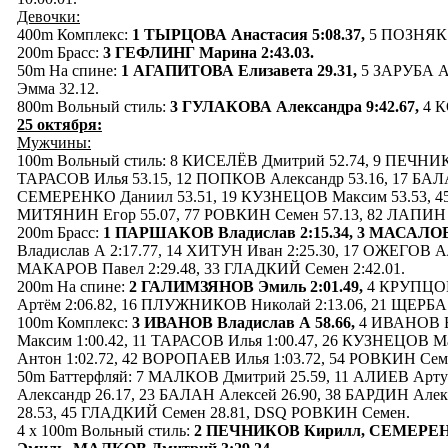
Девочки:
400m Комплекс:
1 ТЫРЦОВА Анастасия 5:08.37,
5 ПОЗНЯК Д
200m Брасс:
3 ГЕФЛИНГ Марина 2:43.03.
50m На спине:
1 АГАПИТОВА Елизавета 29.31,
5 ЗАРУБА А
Эмма 32.12.
800m Вольный стиль:
3 ГУЛАКОВА Александра 9:42.67,
4 К
25 октября:
Мужчины:
100m Вольный стиль: 8 КИСЕЛЁВ Дмитрий 52.74, 9 ПЕЧНИК
ТАРАСОВ Илья 53.15, 12 ПОПКОВ Александр 53.16, 17 БАЛА
СЕМЕРЕНКО Даниил 53.51, 19 КУЗНЕЦОВ Максим 53.53, 45
МИТЯНИН Егор 55.07, 77 РОВКИН Семен 57.13, 82 ЛАПИН 
200m Брасс:
1 ПАРШАКОВ Владислав 2:15.34,
3 МАСАЛОВ 
Владислав А 2:17.77, 14 ХИТУН Иван 2:25.30, 17 ОЖЕГОВ Ал
МАКАРОВ Павел 2:29.48, 33 ГЛАДКИЙ Семен 2:42.01.
200m На спине:
2 ГАЛИМЗЯНОВ Эмиль 2:01.49,
4 КРУПЦОВ
Артём 2:06.82, 16 ПЛУЖНИКОВ Николай 2:13.06, 21 ЩЕРБА А
100m Комплекс:
3 ИВАНОВ Владислав А 58.66,
4 ИВАНОВ В
Максим 1:00.42, 11 ТАРАСОВ Илья 1:00.47, 26 КУЗНЕЦОВ М
Антон 1:02.72, 42 ВОРОПАЕВ Илья 1:03.72, 54 РОВКИН Семе
50m Баттерфляй: 7 МАЛКОВ Дмитрий 25.59, 11 АЛИЕВ Арту
Александр 26.17, 23 БАЛАН Алексей 26.90, 38 БАРДИН Але
28.53, 45 ГЛАДКИЙ Семен 28.81, DSQ РОВКИН Семен.
4 x 100m Вольный стиль:
2 ПЕЧНИКОВ Кирилл, СЕМЕРЕ