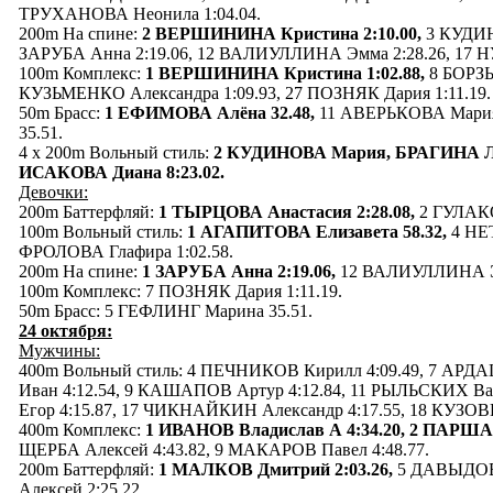
ТРУХАНОВА Неонила 1:04.04.
200m На спине:
2 ВЕРШИНИНА Кристина 2:10.00,
3 КУДИН
ЗАРУБА Анна 2:19.06, 12 ВАЛИУЛЛИНА Эмма 2:28.26, 17 Н
100m Комплекс:
1 ВЕРШИНИНА Кристина 1:02.88,
8 БОРЗЫ
КУЗЬМЕНКО Александра 1:09.93, 27 ПОЗНЯК Дария 1:11.19.
50m Брасс:
1 ЕФИМОВА Алёна 32.48,
11 АВЕРЬКОВА Мария
35.51.
4 x 200m Вольный стиль:
2 КУДИНОВА Мария, БРАГИНА Л
ИСАКОВА Диана 8:23.02.
Девочки:
200m Баттерфляй:
1 ТЫРЦОВА Анастасия 2:28.08,
2 ГУЛАКО
100m Вольный стиль:
1 АГАПИТОВА Елизавета 58.32,
4 НЕТ
ФРОЛОВА Глафира 1:02.58.
200m На спине:
1 ЗАРУБА Анна 2:19.06,
12 ВАЛИУЛЛИНА Эм
100m Комплекс: 7 ПОЗНЯК Дария 1:11.19.
50m Брасс: 5 ГЕФЛИНГ Марина 35.51.
24 октября:
Мужчины:
400m Вольный стиль: 4 ПЕЧНИКОВ Кирилл 4:09.49, 7 АРДА
Иван 4:12.54, 9 КАШАПОВ Артур 4:12.84, 11 РЫЛЬСКИХ Ва
Егор 4:15.87, 17 ЧИКНАЙКИН Александр 4:17.55, 18 КУЗОВ
400m Комплекс:
1 ИВАНОВ Владислав А 4:34.20,
2 ПАРШАК
ЩЕРБА Алексей 4:43.82, 9 МАКАРОВ Павел 4:48.77.
200m Баттерфляй:
1 МАЛКОВ Дмитрий 2:03.26,
5 ДАВЫДОВ 
Алексей 2:25.22.