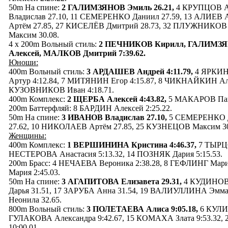
50m На спине:
2 ГАЛИМЗЯНОВ Эмиль 26.21,
4 КРУПЦОВ Ан
Владислав 27.10, 11 СЕМЕРЕНКО Даниил 27.59, 13 АЛИЕВ 
Артём 27.85, 27 КИСЕЛЁВ Дмитрий 28.73, 32 ПЛУЖНИКОВ
Максим 30.08.
4 x 200m Вольный стиль:
2 ПЕЧНИКОВ Кирилл, ГАЛИМЗЯ
Алексей, МАЛКОВ Дмитрий 7:39.62.
Юноши:
400m Вольный стиль:
3 АРДАШЕВ Андрей 4:11.79,
4 ЯРКИН
Артур 4:12.84, 7 МИТЯНИН Егор 4:15.87, 8 ЧИКНАЙКИН Алек
КУЗОВНИКОВ Иван 4:18.71.
400m Комплекс:
2 ЩЕРБА Алексей 4:43.82,
5 МАКАРОВ Паве
200m Баттерфляй: 8 БАРДИН Алексей 2:25.22.
50m На спине:
3 ИВАНОВ Владислав 27.10,
5 СЕМЕРЕНКО Д
27.62, 10 НИКОЛАЕВ Артём 27.85, 25 КУЗНЕЦОВ Максим 30
Женщины:
400m Комплекс:
1 ВЕРШИНИНА Кристина 4:46.37,
7 ТЫРЦО
НЕСТЕРОВА Анастасия 5:13.32, 14 ПОЗНЯК Дария 5:15.53.
200m Брасс: 4 НЕЧАЕВА Вероника 2:38.28, 8 ГЕФЛИНГ Мар
Мария 2:45.03.
50m На спине:
3 АГАПИТОВА Елизавета 29.31,
4 КУДИНОВА
Дарья 31.51, 17 ЗАРУБА Анна 31.54, 19 ВАЛИУЛЛИНА Эмм
Неонила 32.65.
800m Вольный стиль:
3 ПОЛЕТАЕВА Алиса 9:05.18,
6 КУЛИК
ГУЛАКОВА Александра 9:42.67, 15 КОМАХА Злата 9:53.32
10:00.01.