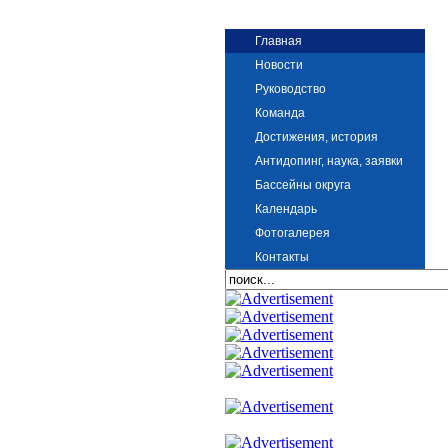
Главная
Новости
Руководство
Команда
Достижения, история
Антидопинг, наука, заявки
Бассейны округа
Календарь
Фотогалерея
Контакты