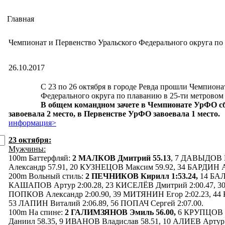
Главная
Чемпионат и Первенство Уральского Федерального округа по
26.10.2017
С 23 по 26 октября в городе Ревда прошли Чемпиона
Федерального округа по плаванию в 25-ти метровом 
В общем командном зачете в Чемпионате УрФО 
завоевала 2 место, в Первенстве УрФО завоевала 1 место.
информация>
23 октября:
Мужчины:
100m Баттерфляй:
2 МАЛКОВ Дмитрий 55.13
, 7 ДАВЫДОВ 
Александр 57.91, 20 КУЗНЕЦОВ Максим 59.92, 34 БАРДИН Ал
200m Вольный стиль:
2 ПЕЧНИКОВ Кирилл 1:53.24,
14 БАЛ
КАШАПОВ Артур 2:00.28, 23 КИСЕЛЁВ Дмитрий 2:00.47, 30
ПОПКОВ Александр 2:00.90, 39 МИТЯНИН Егор 2:02.23, 44
53 ЛАПИН Виталий 2:06.89, 56 ПОПАЧ Сергей 2:07.00.
100m На спине:
2 ГАЛИМЗЯНОВ Эмиль 56.00,
6 КРУПЦОВ А
Даниил 58.35, 9 ИВАНОВ Владислав 58.51, 10 АЛИЕВ Арту