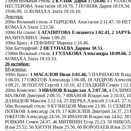
1500m Вольный стиль:
2 КУЛИК Дарья 17:28.60,
4 ГУЛАКОВА
НЕСТЕРОВА Анастасия 18:10.79, 7 ПОЗНЯК Дария 18:19.3
19:06.99, 11 КОМАХА Злата 19:10.10.
Девочки:
200m Вольный стиль: 4 ТЫРЦОВА Анастасия 2:11.47, 10 НЕ
КОМАХА Злата 2:23.58.
100m На спине:
1 АГАПИТОВА Елизавета 1:02.41, 2 ЗАРУБА
ВАЛИУЛЛИНА Эмма 1:09.20.
100m Брасс: 4 ГЕФЛИНГ Марина 1:16.46.
50m Баттерфляй:
2 НЕТУНАЕВА Дарина 30.53.
1500m Вольный стиль:
1 ГУЛАКОВА Александра 18:09.66, 2
КОМАХА Злата 19:10.10.
26 октября:
Мужчины:
100m Брасс:
1 МАСАЛОВ Иван 1:01.46,
5 ПАРШАКОВ Владис
1:06.03, 17 ОЖЕГОВ Александр 1:06.08, 18 АНДРОВ Алексе
1:09.21, 38 ПОПАЧ Сергей 1:10.10, 42 ГЛАДКИЙ Семен 1:12.1
200m Комплекс:
3 ИВАНОВ Владислав А 2:07.58,
4 ГАЛИМЗЯ
МАЛКОВ Дмитрий 2:08.55, 7 ИВАНОВ Владислав 2:10.03, 1
ДАВЫДОВ Максим 2:12.14, 25 ЩЕРБА Алексей 2:14.41, 27 А
50m Вольный стиль: 9 КУЗНЕЦОВ Максим 23.99, 11 СЕМЕРЕ
ПОПКОВ Александр 24.19, 17 КИСЕЛЁВ Дмитрий 24.37, 23 
ОЖЕГОВ Александр 24.59, 29 ИВАНОВ Владислав 24.62, 38
РОВКИН Семен 24.97, 46 МИТЯНИН Егор 25.23, 50 НИКОЛ
Илья 25.52, 56 ХИТУН Иван 25.56, 60 ВОРОПАЕВ Илья 25.59