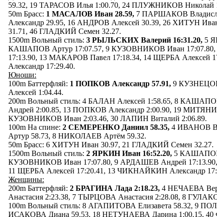
59.32, 19 ТАРАСОВ Илья 1:00.70, 24 ПЛУЖНИКОВ Николай 1
50m Брасс:
1 МАСАЛОВ Иван 28.59,
7 ПАРШАКОВ Владисла
Александр 29.95, 16 АНДРОВ Алексей 30.39, 26 ХИТУН Ива
31.71, 46 ГЛАДКИЙ Семен 32.27.
1500m Вольный стиль:
3 РЫЛЬСКИХ Валерий 16:31.20,
5 Я
КАШАПОВ Артур 17:07.57, 9 КУЗОВНИКОВ Иван 17:07.80
17:13.90, 13 МАКАРОВ Павел 17:18.34, 14 ЩЕРБА Алексей
Александр 17:29.40.
Юноши:
100m Баттерфляй:
1 ПОПКОВ Александр 57.91,
9 КУЗНЕЦОВ
Алексей 1:04.44.
200m Вольный стиль: 4 БАЛАН Алексей 1:58.65, 8 КАШАПО
Андрей 2:00.85, 13 ПОПКОВ Александр 2:00.90, 19 МИТЯНИН
КУЗОВНИКОВ Иван 2:03.46, 30 ЛАПИН Виталий 2:06.89.
100m На спине:
2 СЕМЕРЕНКО Даниил 58.35,
4 ИВАНОВ Вл
Артур 58.73, 8 НИКОЛАЕВ Артём 59.32.
50m Брасс: 6 ХИТУН Иван 30.97, 21 ГЛАДКИЙ Семен 32.27.
1500m Вольный стиль:
2 ЯРКИН Иван 16:52.20,
5 КАШАПОВ А
КУЗОВНИКОВ Иван 17:07.80, 9 АРДАШЕВ Андрей 17:13.90,
11 ЩЕРБА Алексей 17:20.41, 13 ЧИКНАЙКИН Александр 17:
Женщины:
200m Баттерфляй:
2 БРАГИНА Лада 2:18.23,
4 НЕЧАЕВА Вер
Анастасия 2:23.38, 7 ТЫРЦОВА Анастасия 2:28.08, 8 ГУЛАКО
100m Вольный стиль: 8 АГАПИТОВА Елизавета 58.32, 9 ПОЛ
ИСАКОВА Диана 59.53, 18 НЕТУНАЕВА Дарина 1:00.15, 40 