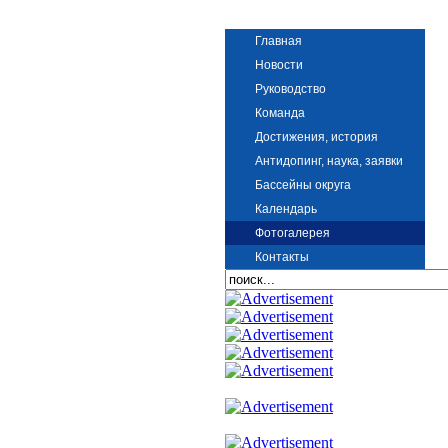
Главная
Новости
Руководство
Команда
Достижения, история
Антидопинг, наука, заявки
Бассейны округа
Календарь
Фотогалерея
Контакты