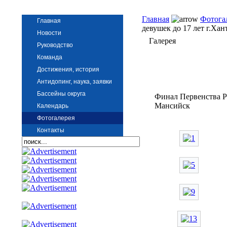
Главная
Фотога
Главная
девушек до 17 лет г.Ха
Новости
Галерея
Руководство
Команда
Достижения, история
Антидопинг, наука, заявки
Бассейны округа
Финал Первенства Ро
Мансийск
Календарь
Фотогалерея
Контакты