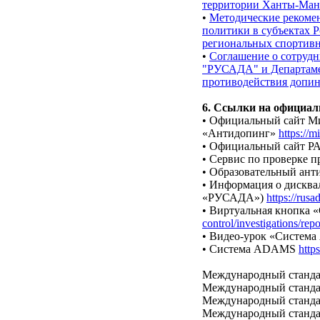
территории Ханты-Манс
•
Методические рекоме
политики в субъектах 
региональных спортив
•
Соглашение о сотрудн
"РУСАДА" и Департаме
противодействия допин
6. Ссылки на официал
• Официальный сайт Ми
«Антидопинг»
https://m
• Официальный сайт 
• Сервис по проверке 
• Образовательный ан
• Информация о дисква
«РУСАДА»)
https://rusa
• Виртуальная кнопка 
control/investigations/rep
• Видео-урок «Систем
• Система ADAMS
http
Международный стандар
Международный стандар
Международный стандар
Международный стандарт