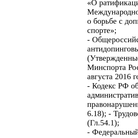
«О ратификац
Международно
о борьбе с до
спорте»;
- Общероссий
антидопингов
(Утвержденны
Минспорта Рос
августа 2016 
- Кодекс РФ о
администрати
правонарушени
6.18); - Трудо
(Гл.54.1);
- Федеральный