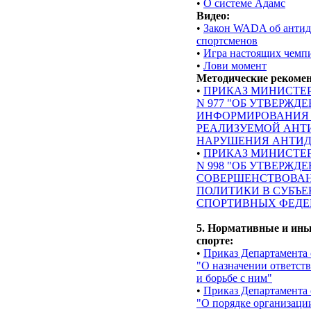
•
О системе Адамс
Видео:
•
Закон WADA об антидо
спортсменов
•
Игра настоящих чемп
•
Лови момент
Методические рекоме
•
ПРИКАЗ МИНИСТЕРС
N 977 "ОБ УТВЕРЖ
ИНФОРМИРОВАНИЯ С
РЕАЛИЗУЕМОЙ АНТ
НАРУШЕНИЯ АНТИД
•
ПРИКАЗ МИНИСТЕРС
N 998 "ОБ УТВЕРЖ
СОВЕРШЕНСТВОВА
ПОЛИТИКИ В СУБЪ
СПОРТИВНЫХ ФЕДЕ
5. Нормативные и ин
спорте:
•
Приказ Департамента 
"О назначении ответст
и борьбе с ним"
•
Приказ Департамента 
"О порядке организаци