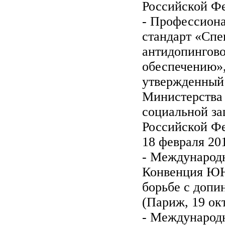
Российской Ф
- Профессион
стандарт «Спе
антидопингов
обеспечению»
утвержденный
Министерства 
социальной з
Российской Ф
18 февраля 20
- Международ
Конвенция Ю
борьбе с допи
(Париж, 19 окт
- Международ