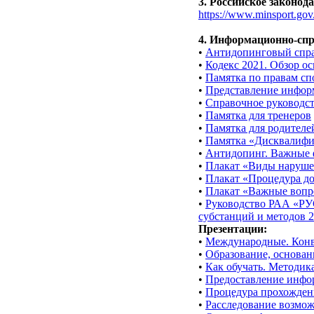
3. Российское законод
https://www.minsport.gov
4. Информационно-спр
•
Антидопинговый спра
•
Кодекс 2021. Обзор о
•
Памятка по правам сп
•
Представление инфор
•
Справочное руководс
•
Памятка для тренеров
•
Памятка для родителе
•
Памятка «Дисквалиф
•
Антидопинг. Важные 
•
Плакат «Виды наруше
•
Плакат «Процедура д
•
Плакат «Важные вопр
•
Руководство РАА «РУ
субстанций и методов 2
Презентации:
•
Международные. Конв
•
Образование, основан
•
Как обучать. Методик
•
Предоставление инфо
•
Процедура прохождени
•
Расследование возмо