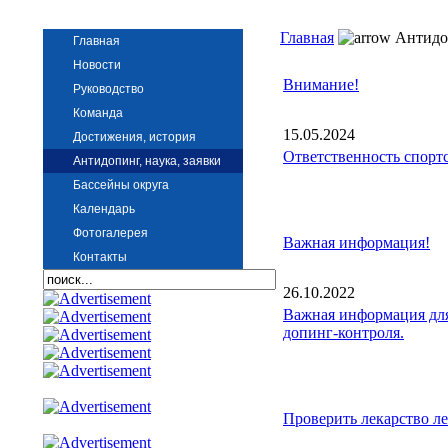
Главная
Антидоп
Главная
Новости
Внимание!
Руководство
Команда
15.05.2024
Достижения, история
Ответственность спорт
Антидопинг, наука, заявки
Бассейны округа
Календарь
Фотогалерея
Важная информация!
Контакты
26.10.2022
Важная информация для
допинг-контроля.
Проверить лекарство ле