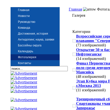
Главная
Фотога
Главная
Галерея
Новости
Руководство
Команда
Категории
Достижения, история
Всероссийские сор
Антидопинг, наука, заявки
плаванию "Северн
(73 изображений)
Бассейны округа
Открытие 50 м бас
Календарь
Нефтеюганске
Фотогалерея
(14 изображений)
Финал Первенства
Контакты
поло среди девушек
Мансийск
(48 изображений)
Этап Кубка мира 
г.Москва 2013
(11 изображений)
Тренировочный сб
Спартакиады учащи
Запорожье